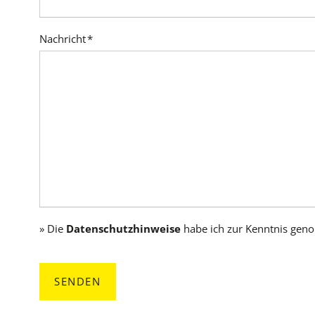
Pflichtfeld
Nachricht
*
» Die
Datenschutzhinweise
habe ich zur Kenntnis ge
SENDEN